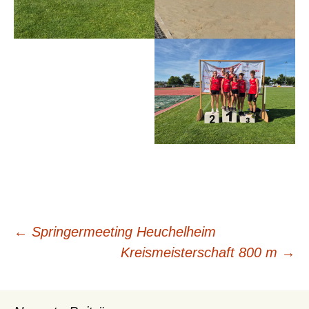
Beitrags-
←
Springermeeting Heuchelheim
Navigation
Kreismeisterschaft 800 m
→