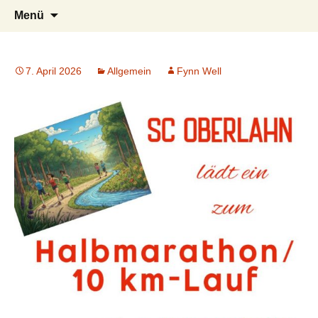
Verein für Leichtathletik und
Spiridon Club Oberlahn e.V.
Zum
Suchen
Menü
Inhalt
nach:
Ausdauersport
springen
7. April 2026
Allgemein
Fynn Well