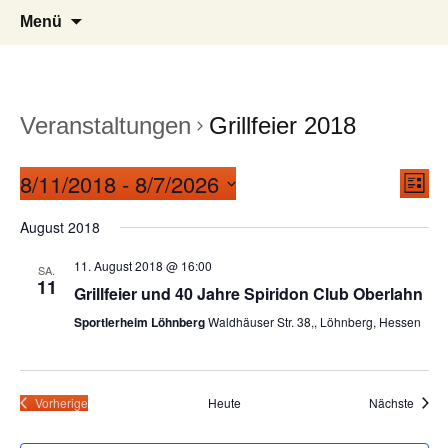
Verein für Leichtathletik und
Spiridon Club Oberlahn e.V.
Zum
Suchen
Menü
Inhalt
nach:
Ausdauersport
springen
Veranstaltungen
Grillfeier 2018
Ansi
Ver
8/11/2018
 - 
8/7/2026
List
Navi
Ans
Datum
August 2018
wählen.
Nav
11. August 2018 @ 16:00
SA.
11
Grillfeier und 40 Jahre Spiridon Club Oberlahn
Sportlerheim Löhnberg
Waldhäuser Str. 38,, Löhnberg, Hessen
Veran
Vorherige
Heute
Nächste
Veranstaltungen